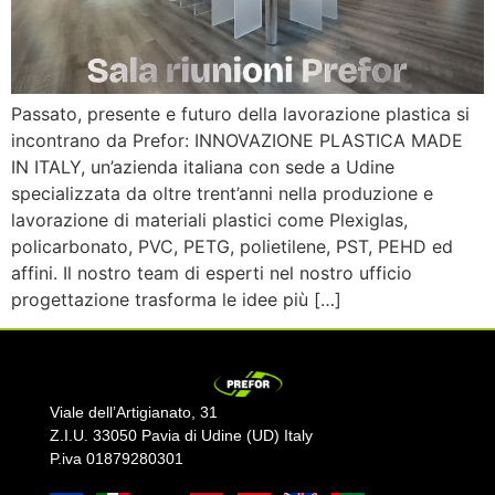
Passato, presente e futuro della lavorazione plastica si
incontrano da Prefor: INNOVAZIONE PLASTICA MADE
IN ITALY, un’azienda italiana con sede a Udine
specializzata da oltre trent’anni nella produzione e
lavorazione di materiali plastici come Plexiglas,
policarbonato, PVC, PETG, polietilene, PST, PEHD ed
affini. Il nostro team di esperti nel nostro ufficio
progettazione trasforma le idee più […]
Viale dell’Artigianato, 31
Z.I.U. 33050 Pavia di Udine (UD) Italy
P.iva 01879280301