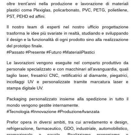
oltre trent’anni nella produzione e lavorazione di materiali
plastici come Plexiglas, policarbonato, PVC, PETG, polietilene,
PST, PEHD ed affini.
Il nostro team di esperti nel nostro ufficio progettazione
trasforma le idee più svariate in realtà, studiando e sviluppando
il design e la funzionalità di ogni prodotto sino alla realizzazione
del prototipo finale.
#Passato #Presente #Futuro #MaterialiPlastici
Le lavorazioni vengono eseguite nel comparto produttivo da
personale specializzato e con macchinari all’avanguardia, quali
taglio laser, fresatrici CNC, rettificatrici al diamante, piegatrici,
incollaggi UV e personalizzate tramite marcatura laser e
stampa digitale UV.
Packaging personalizzato insieme alla spedizione in tutto il
mondo vengono gestite internamente.
#Tecnologia #Innovazione #ProduzioneAvanzata
Prefor opera in diversi ambiti, tra cui arredamento e design,
refrigerazione, farmaceutico, GDO, industriale, automobilistico,
promozionale e navale. Realizziamo proponiamo e