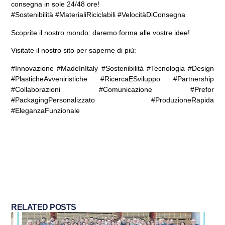
consegna in sole 24/48 ore!
#Sostenibilità #MaterialiRiciclabili #VelocitàDiConsegna
Scoprite il nostro mondo: daremo forma alle vostre idee!
Visitate il nostro sito per saperne di più:
www.prefor.it
#Innovazione #MadeInItaly #Sostenibilità #Tecnologia #Design
#PlasticheAvveniristiche #RicercaESviluppo #Partnership
#Collaborazioni #Comunicazione #Prefor
#PackagingPersonalizzato #ProduzioneRapida
#EleganzaFunzionale
RELATED POSTS