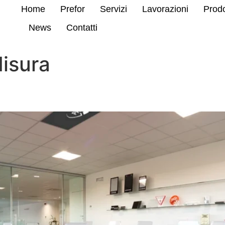
Home
Prefor
Servizi
Lavorazioni
Prodo
News
Contatti
isura
E PLASTICA MADE IN ITALY