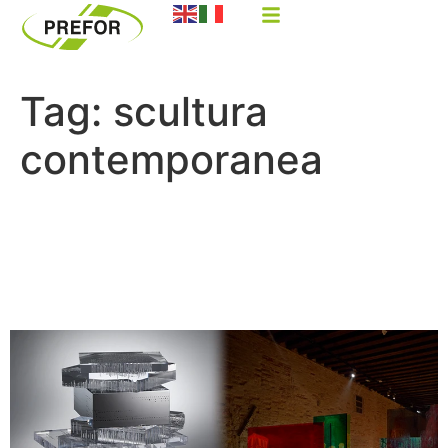
Tag:
scultura
contemporanea
R. De Marchi e F. Candeloro:
il Plexiglas come tela
espressiva