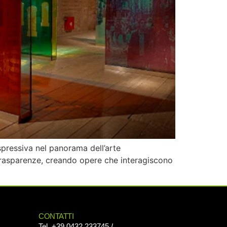
espressiva nel panorama dell’arte
trasparenze, creando opere che interagiscono
CONTATTI
Tel. +39.0432.233745 /