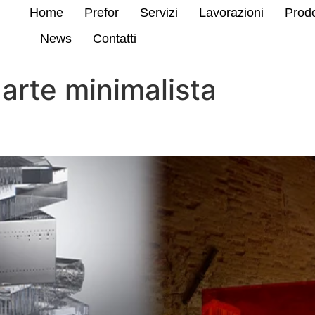
Home
Prefor
Servizi
Lavorazioni
Prodo
News
Contatti
 arte minimalista
loro: il Plexiglas come tela e