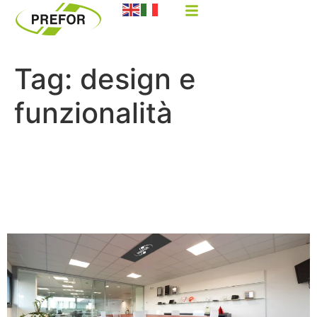
Tag:
design e
funzionalità
Innovazione nel design
d’interni: come il plexiglas
rivoluziona gli spazi abitativi