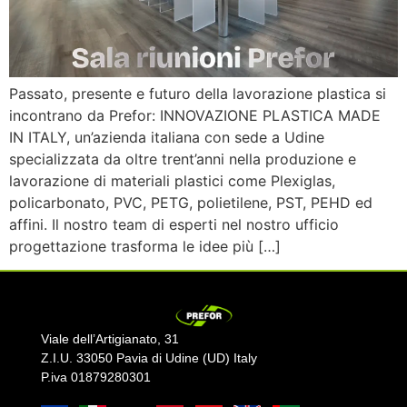
Passato, presente e futuro della lavorazione plastica si
incontrano da Prefor: INNOVAZIONE PLASTICA MADE
IN ITALY, un’azienda italiana con sede a Udine
specializzata da oltre trent’anni nella produzione e
lavorazione di materiali plastici come Plexiglas,
policarbonato, PVC, PETG, polietilene, PST, PEHD ed
affini. Il nostro team di esperti nel nostro ufficio
progettazione trasforma le idee più […]
Viale dell’Artigianato, 31
Z.I.U. 33050 Pavia di Udine (UD) Italy
P.iva 01879280301