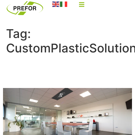
Tag:
CustomPlasticSolutio
PREFOR: INNOVAZIONE
PLASTICA MADE IN ITALY