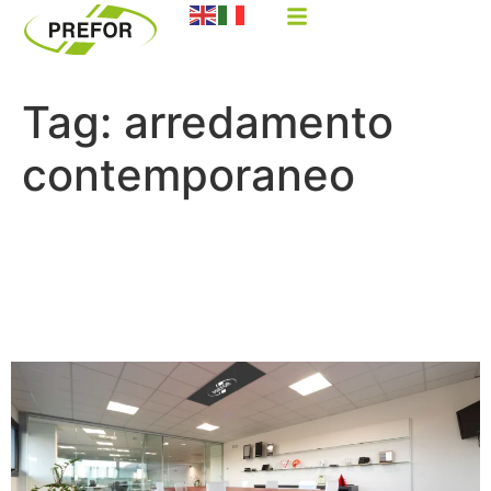
Tag:
arredamento
contemporaneo
Innovazione nel design
d’interni: come il plexiglas
rivoluziona gli spazi abitativi