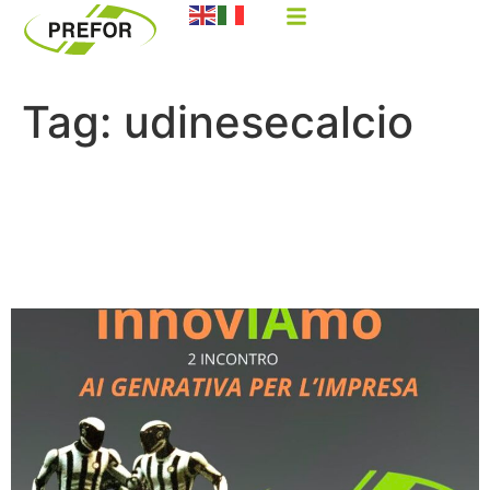
Tag:
udinesecalcio
InnovIAmo: il Futuro
dell’Intelligenza Artificiale
con Google Cloud