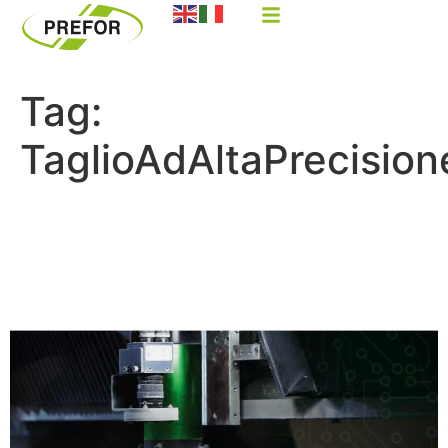
Tag:
TaglioAdAltaPrecision
La Soluzione per la
Lavorazione delle Materie
Plastiche con Taglio Laser