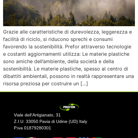
Grazie alle caratteristiche di durevolezza, leggerezza e
facilità di riciclo, si riducono sprechi e consumi
favorendo la sostenibilità. Prefor attraverso tecnologie
e costanti aggiornamenti utilizza: Le materie plastiche
sono amiche dell’ambiente, della società e della
sostenibilità. Le materie plastiche, spesso al centro di
dibattiti ambientali, possono in realtà rappresentare una
risorsa preziosa per costruire un […]
Viale dell’Artigianato, 31
Z.I.U. 33050 Pavia di Udine (UD) Italy
P.iva 01879280301