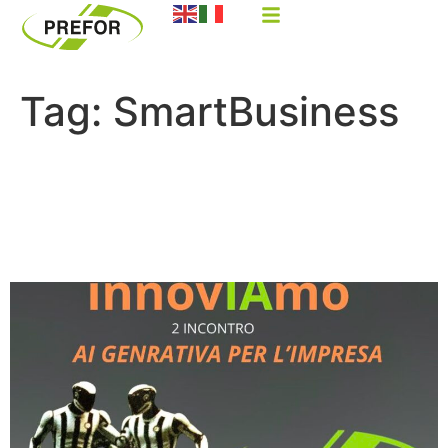
Tag:
SmartBusiness
InnovIAmo: il Futuro
dell’Intelligenza Artificiale
con Google Cloud