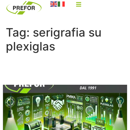
Tag:
serigrafia su
plexiglas
Soluzioni in PMMA su
misura – Made in Italy