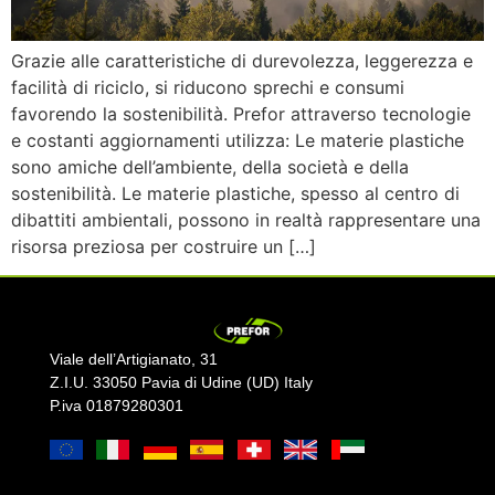
Grazie alle caratteristiche di durevolezza, leggerezza e
facilità di riciclo, si riducono sprechi e consumi
favorendo la sostenibilità. Prefor attraverso tecnologie
e costanti aggiornamenti utilizza: Le materie plastiche
sono amiche dell’ambiente, della società e della
sostenibilità. Le materie plastiche, spesso al centro di
dibattiti ambientali, possono in realtà rappresentare una
risorsa preziosa per costruire un […]
Viale dell’Artigianato, 31
Z.I.U. 33050 Pavia di Udine (UD) Italy
P.iva 01879280301